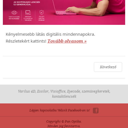
Kényelmesebb látás digitális mindennapokra.
Részletekért kattints!
Tovább olvasom »
Következő
Varilux 4D, Essilor, Visioffice, Eyecode, szemüvegkeretek,
kontaktlencsék
Lépjen kapcsolatba Velünk Facebook-on is!
Copyright © Pan Optika.
Minden jog fenntartva.