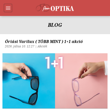
BLOG
Óriási Varilux ( TÖBB MINT ) 1+1 akció
2026. július 10. 12:27 | Akciók