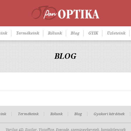
aink
Termékeink
Rólunk
Blog
GYIK
Üzleteink
BLOG
aink
Termékeink
Rólunk
Blog
Gyakori kérdések
Varilux 4D, Essilor, Visioffice, Eyecode, szemüvegkeretek, kontaktlencsék