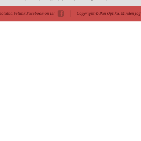
solatba Velünk Facebook-on is!
Copyright © Pan Optika.
Minden jog 