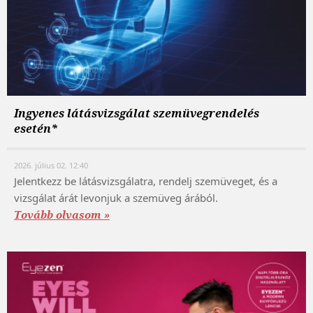
Ingyenes látásvizsgálat szemüvegrendelés
esetén*
2026. július 02. 12:40
Jelentkezz be látásvizsgálatra, rendelj szemüveget, és a
vizsgálat árát levonjuk a szemüveg árából.
Tovább olvasom »