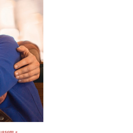
vasom »