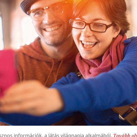
znos információk, a látás világnapja alkalmából.
Tovább ol