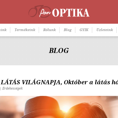
aink
Termékeink
Rólunk
Blog
GYIK
Üzleteink
BLOG
A LÁTÁS VILÁGNAPJA, Október a látás h
 | Érdekességek