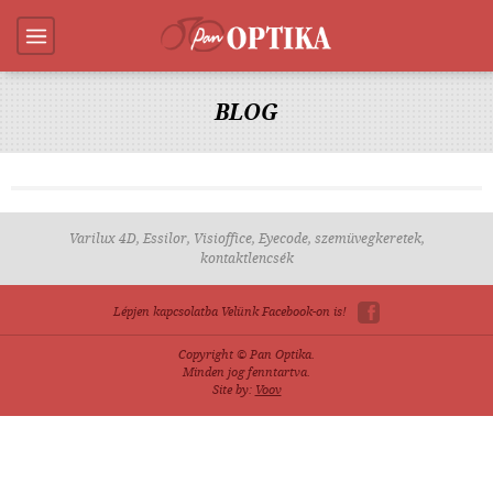
BLOG
Varilux 4D, Essilor, Visioffice, Eyecode, szemüvegkeretek,
kontaktlencsék
Lépjen kapcsolatba Velünk Facebook-on is!
Copyright © Pan Optika.
Minden jog fenntartva.
Site by:
Voov