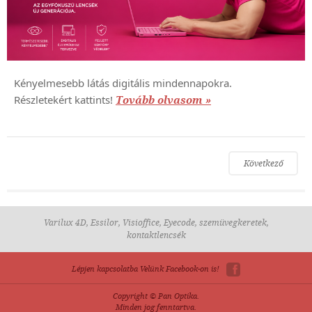
Kényelmesebb látás digitális mindennapokra.
Részletekért kattints!
Tovább olvasom »
Következő
Varilux 4D, Essilor, Visioffice, Eyecode, szemüvegkeretek,
kontaktlencsék
Lépjen kapcsolatba Velünk Facebook-on is!
Copyright © Pan Optika.
Minden jog fenntartva.