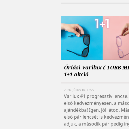
Óriási Varilux ( TÖBB M
1+1 akció
2026. július 10. 12:27
Varilux #1 progresszív lencse.
első kedvezményesen, a más
ajándékba! Igen. Jól látod. Má
első pár lencsét is kedvezmén
adjuk, a második pár pedig i