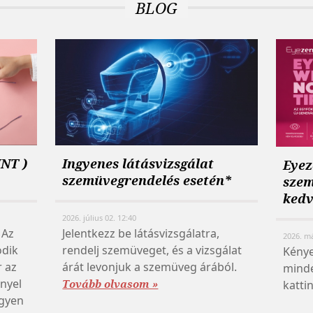
BLOG
INT )
Ingyenes látásvizsgálat
Eye
szemüvegrendelés esetén*
szem
ked
2026. július 02. 12:40
 Az
Jelentkezz be látásvizsgálatra,
2026. má
odik
rendelj szemüveget, és a vizsgálat
Kénye
r az
árát levonjuk a szemüveg árából.
minde
nyel
katti
Tovább olvasom »
ngyen