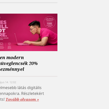
zen modern
üveglencsék 20%
vezménnyel
jus 14. 12:02
lmesebb látás digitális
nnapokra. Részletekért
nts!
Tovább olvasom »