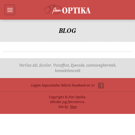
BLOG
Varilux 4D, Essilor, Visioffice, Eyecode, szemüvegkeretek,
kontaktlencsék
Lépjen kapcsolatba Velünk Facebook-on is!
Copyright © Pan Optika.
Minden jog fenntartva.
Site by:
Voov