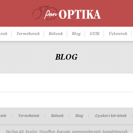
aink
Termékeink
Rólunk
Blog
GYIK
Üzleteink
BLOG
aink
Termékeink
Rólunk
Blog
Gyakori kérdések
Varilux 4D, Essilor, Visioffice, Eyecode, szemüvegkeretek, kontaktlencsék