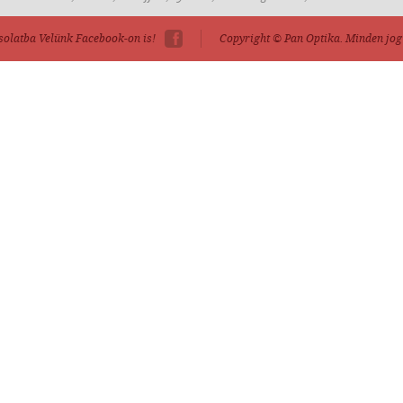
solatba Velünk Facebook-on is!
Copyright © Pan Optika.
Minden jog 