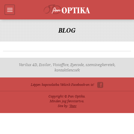
BLOG
Varilux 4D, Essilor, Visioffice, Eyecode, szemüvegkeretek,
kontaktlencsék
Lépjen kapcsolatba Velünk Facebook-on is!
Copyright © Pan Optika.
Minden jog fenntartva.
Site by:
Voov