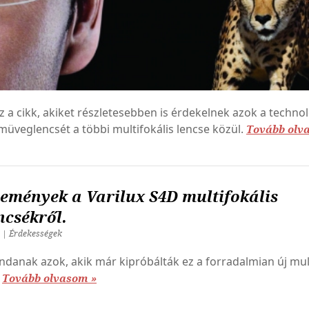
z a cikk, akiket részletesebben is érdekelnek azok a techno
emüveglencsét a többi multifokális lencse közül.
Tovább olv
lemények a Varilux S4D multifokális
csékről.
0 | Érdekességek
ndanak azok, akik már kipróbálták ez a forradalmian új mult
.
Tovább olvasom »