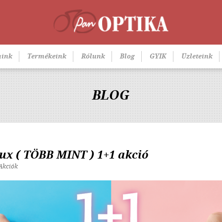
aink
Termékeink
Rólunk
Blog
GYIK
Üzleteink
BLOG
lux ( TÖBB MINT ) 1+1 akció
 Akciók