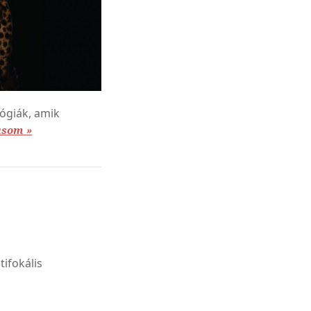
lógiák, amik
asom »
ifokális