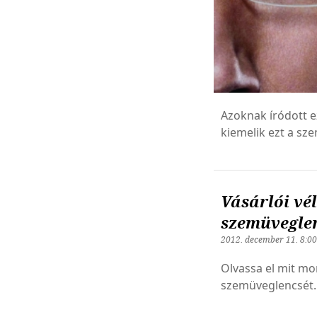
Azoknak íródott e
kiemelik ezt a sz
Vásárlói vé
szemüveglen
2012. december 11. 8:0
Olvassa el mit mo
szemüveglencsét