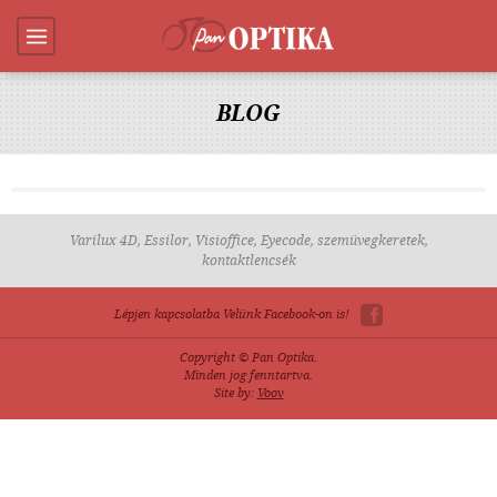
BLOG
Varilux 4D, Essilor, Visioffice, Eyecode, szemüvegkeretek,
kontaktlencsék
Lépjen kapcsolatba Velünk Facebook-on is!
Copyright © Pan Optika.
Minden jog fenntartva.
Site by:
Voov